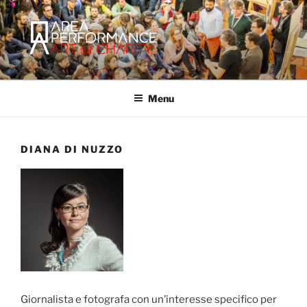
Salta
al
contenuto
AREA PERFORMANCE
Sito ufficiale della Onlus Area Performance.
Menu
DIANA DI NUZZO
Giornalista e fotografa con un’interesse specifico per