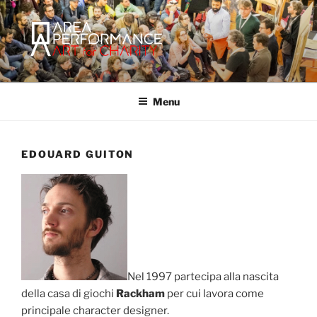
Salta
al
contenuto
AREA PERFORMANCE
Sito ufficiale della Onlus Area Performance.
Menu
EDOUARD GUITON
Nel 1997 partecipa alla nascita
della casa di giochi
Rackham
per cui lavora come
principale character designer.