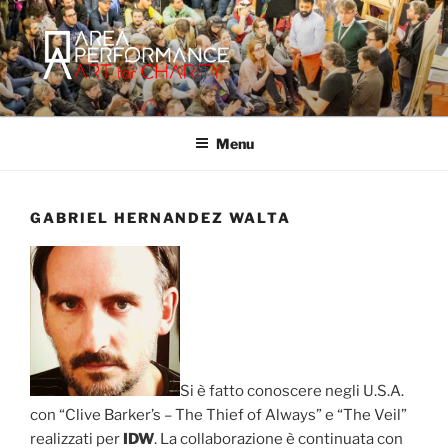
Salta
al
contenuto
AREA PERFORMANCE
Sito ufficiale della Onlus Area Performance.
Menu
GABRIEL HERNANDEZ WALTA
Si è fatto conoscere negli U.S.A.
con “Clive Barker’s – The Thief of Always” e “The Veil”
realizzati per
IDW
. La collaborazione è continuata con