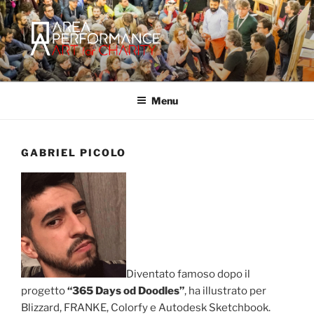
Salta
al
contenuto
AREA PERFORMANCE
Sito ufficiale della Onlus Area Performance.
Menu
GABRIEL PICOLO
Diventato famoso dopo il
progetto
“365 Days od Doodles”
, ha illustrato per
Blizzard, FRANKE, Colorfy e Autodesk Sketchbook.