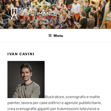
Salta
al
contenuto
AREA PERFORMANCE
Sito ufficiale della Onlus Area Performance.
Menu
IVAN CAVINI
Illustratore, scenografo e matte
painter, lavora per case editrici e agenzie pubblicitarie,
crea scenografie giganti per trasmissioni televisive e