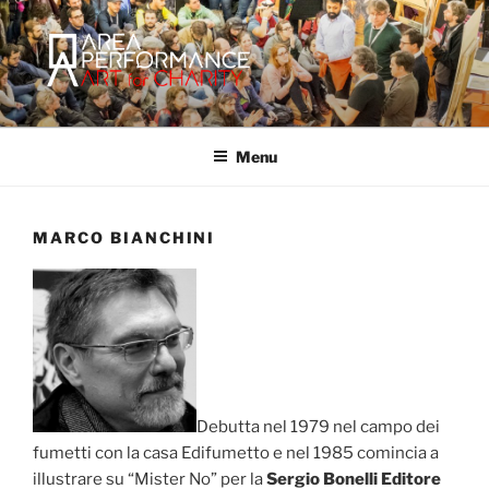
Salta
al
contenuto
AREA PERFORMANCE
Sito ufficiale della Onlus Area Performance.
Menu
MARCO BIANCHINI
Debutta nel 1979 nel campo dei
fumetti con la casa Edifumetto e nel 1985 comincia a
illustrare su “Mister No” per la
Sergio Bonelli Editore