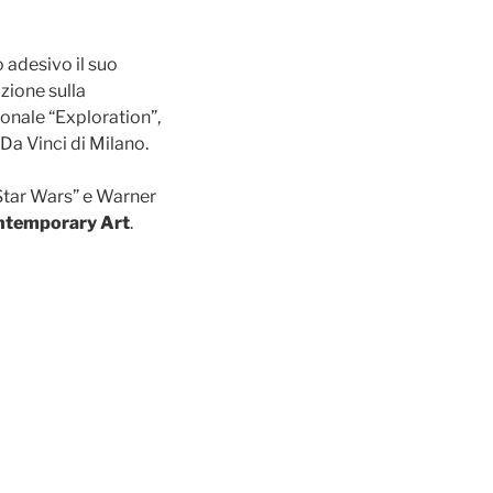
o adesivo il suo
zione sulla
sonale “Exploration”,
a Vinci di Milano.
“Star Wars” e Warner
ntemporary Art
.