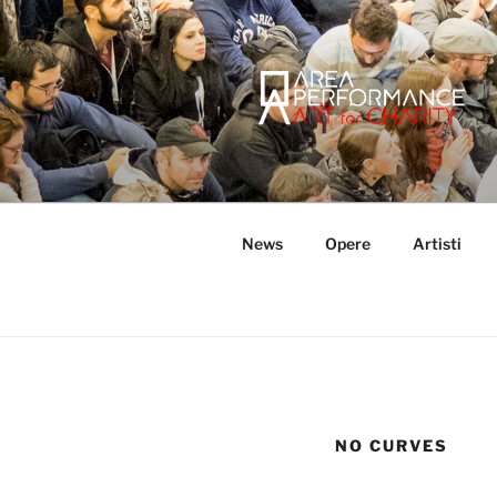
Salta
al
contenuto
AREA PER
Sito ufficiale della Onlus Area
News
Opere
Artisti
NO CURVES