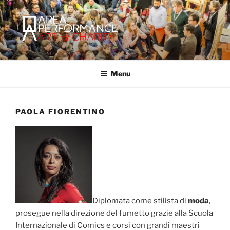
Salta
al
contenuto
AREA PERFORMANCE
Sito ufficiale della Onlus Area Performance.
Menu
PAOLA FIORENTINO
Diplomata come stilista di
moda
,
prosegue nella direzione del fumetto grazie alla Scuola
Internazionale di Comics e corsi con grandi maestri