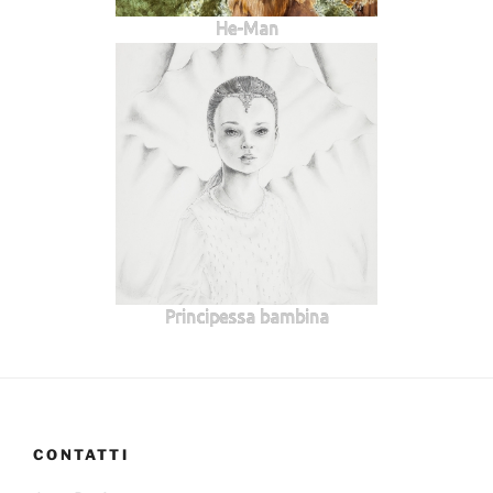
He-Man
Principessa bambina
CONTATTI