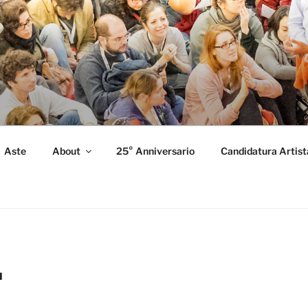
FORMANCE
 Performance.
Aste
About
25° Anniversario
Candidatura Artist
I