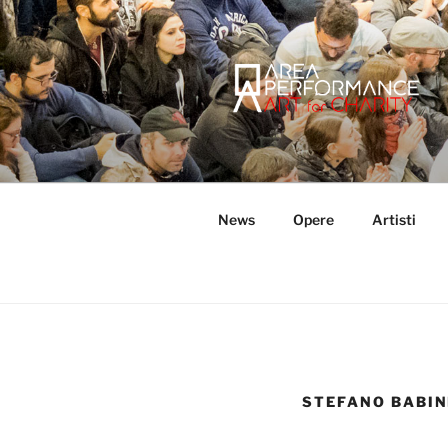
Salta
al
contenuto
AREA PER
Sito ufficiale della Onlus Area
News
Opere
Artisti
STEFANO BABIN