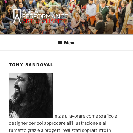
Salta
al
contenuto
AREA PERFORMANCE
Sito ufficiale della Onlus Area Performance.
Menu
TONY SANDOVAL
Inizia a lavorare come grafico e
designer per poi approdare all’illustrazione e al
fumetto grazie a progetti realizzati soprattutto in