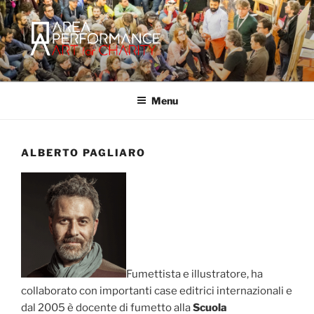
Salta
al
contenuto
AREA PERFORMANCE
Sito ufficiale della Onlus Area Performance.
Menu
ALBERTO PAGLIARO
Fumettista e illustratore, ha
collaborato con importanti case editrici internazionali e
dal 2005 è docente di fumetto alla
Scuola