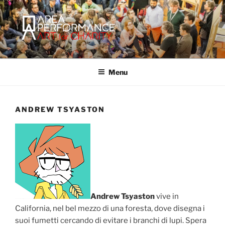
Salta
al
contenuto
AREA PERFORMANCE
Sito ufficiale della Onlus Area Performance.
Menu
ANDREW TSYASTON
Andrew Tsyaston
vive in
California, nel bel mezzo di una foresta, dove disegna i
suoi fumetti cercando di evitare i branchi di lupi. Spera