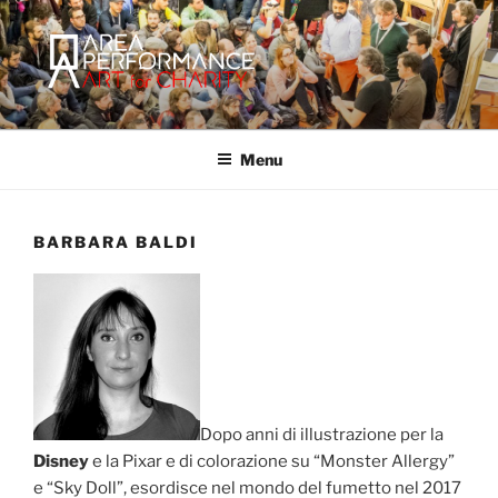
Salta
al
contenuto
AREA PERFORMANCE
Sito ufficiale della Onlus Area Performance.
Menu
BARBARA BALDI
Dopo anni di illustrazione per la
Disney
e la Pixar e di colorazione su “Monster Allergy”
e “Sky Doll”, esordisce nel mondo del fumetto nel 2017