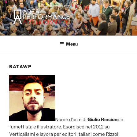
Salta
al
contenuto
AREA PERFORMANCE
Sito ufficiale della Onlus Area Performance.
Menu
BATAWP
Nome d’arte di
Giulio Rincioni
, è
fumettista e illustratore. Esordisce nel 2012 su
Verticalismi e lavora per editori italiani come Rizzoli