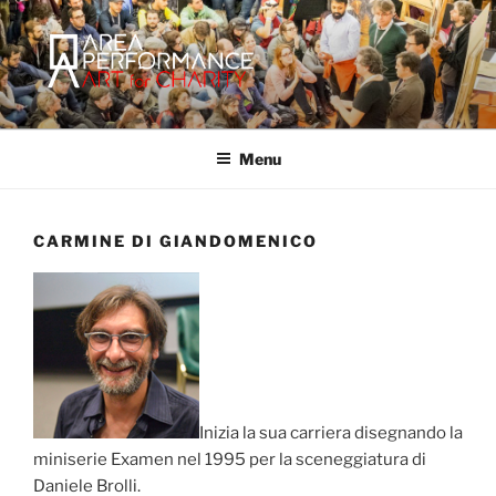
Salta
al
contenuto
AREA PERFORMANCE
Sito ufficiale della Onlus Area Performance.
Menu
CARMINE DI GIANDOMENICO
Inizia la sua carriera disegnando la
miniserie Examen nel 1995 per la sceneggiatura di
Daniele Brolli.