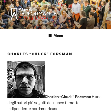
Salta
al
contenuto
AREA PERFORMANCE
Sito ufficiale della Onlus Area Performance.
Menu
CHARLES “CHUCK” FORSMAN
Charles “Chuck” Forsman
è uno
degli autori più seguiti del nuovo fumetto
indipendente nordamericano.