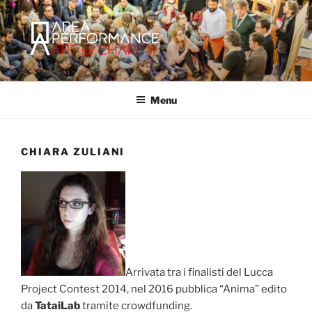
Salta
al
contenuto
AREA PERFORMANCE
Sito ufficiale della Onlus Area Performance.
Menu
CHIARA ZULIANI
Arrivata tra i finalisti del Lucca
Project Contest 2014, nel 2016 pubblica “Anima” edito
da
TataiLab
tramite crowdfunding.