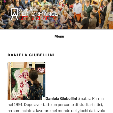
Salta
al
contenuto
AREA PERFORMANCE
Sito ufficiale della Onlus Area Performance.
Menu
DANIELA GIUBELLINI
Daniela Giubellini
è nata a Parma
nel 1991. Dopo aver fatto un percorso di studi artistici,
ha cominciato a lavorare nel mondo dei giochi da tavolo