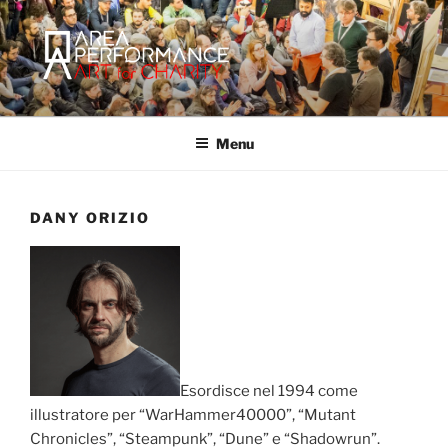
Salta
al
contenuto
AREA PERFORMANCE
Sito ufficiale della Onlus Area Performance.
Menu
DANY ORIZIO
Esordisce nel 1994 come
illustratore per “WarHammer40000”, “Mutant
Chronicles”, “Steampunk”, “Dune” e “Shadowrun”.