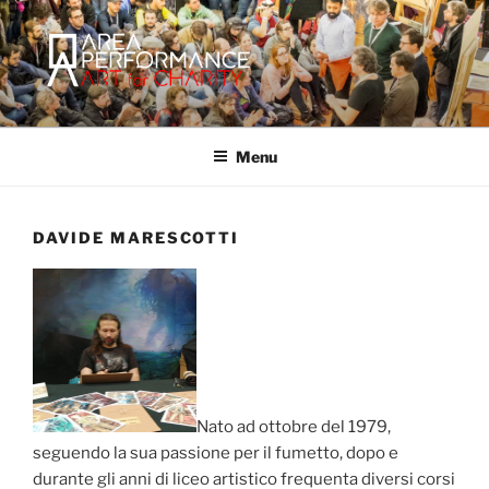
Salta
al
contenuto
AREA PERFORMANCE
Sito ufficiale della Onlus Area Performance.
Menu
DAVIDE MARESCOTTI
Nato ad ottobre del 1979,
seguendo la sua passione per il fumetto, dopo e
durante gli anni di liceo artistico frequenta diversi corsi