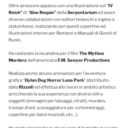
Oltre ad essere apparso con una illustrazione sul “
IV
Reich”
di “
Sine Requie”
della
Serpentarium
ed avere
diverse collaborazioni con editori tedeschi e inglesi e
statunitensi, realizzando per questi copertine ed
illustrazioni interne per Romanzi e Manuali di Giochi di
Ruolo.
Ha realizzato la locandina per il film
The Mythos
Murders
dell’americana
F.M. Sawyer Productions
Realizza anche alcune animazioni per l’avventura
grafica “
Dylan Dog Horror Luna Park
” (distribuito
dalla
Rizzoli
) ed effettua altri lavori in ambito artistico
arricchendo la sua esperienza con diversi stili e
soggetti (immagini per tatuaggi, ritratti, murales,
trompe d’oeil, sceneggiature per cortometraggi,
copertine per band musicali, etc…).
Ha anche insegnato in alcuni corsi di fumetto in scuole