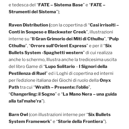
e tedesca del “
FATE – Sistema Base
” e “
FATE –
Strumenti del Sistema
”);
Raven Distribution (
con la copertina di “
Casi irrisolti –
Conti in Sospeso e Blackwater Creek
”, illustrazioni
interne su “
Il Gran Grimorio dei Miti di Cthulhu
”, “
Pulp
Cthulhu
”, “
Orrore sull’Orient Express
” e per il “
Six
Bullets System -Spaghetti western
” di cui realizza
anche lo schermo, Illustra anche la tredicesima uscita
del libro Game di “
Lupo Solitario
–
I Signori della
Pestilenza di Ruel
” ed i Loghi di copertina ed interni
per l’edizione italiana dei Giochi di ruolo della
Onyx
Path
tra cui “
Wraith – Presente: l’oblio
”,
“
Changerling: il Sogno
” e “
La Mano Nera – una guida
alla tal’mahe’ra
”).
Barn Owl
(con illustrazioni interne per “
Six Bullets
System Framework
” e “
Storie della Frontiera
”).