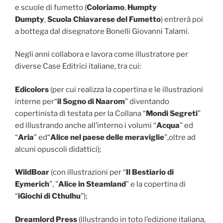
e scuole di fumetto (
Coloriamo
,
Humpty
Dumpty
,
Scuola Chiavarese del Fumetto
) entrerà poi
a bottega dal disegnatore Bonelli Giovanni Talami.
Negli anni collabora e lavora come illustratore per
diverse Case Editrici italiane, tra cui:
Edicolors
(per cui realizza la copertina e le illustrazioni
interne per“
il Sogno di Naarom
” diventando
copertinista di testata per la Collana “
Mondi Segreti
”
ed illustrando anche all’interno i volumi “
Acqua
” ed
“
Aria
” ed“
Alice nel paese delle meraviglie
”,oltre ad
alcuni opuscoli didattici);
WildBoar
(con illustrazioni per “
Il Bestiario di
Eymerich
”, ”
Alice in Steamland
” e la copertina di
“
i
Giochi di Cthulhu
”);
Dreamlord Press
(illustrando in toto l’edizione italiana,