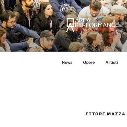
Salta
al
contenuto
AREA PER
Sito ufficiale della Onlus Area
News
Opere
Artisti
ETTORE MAZZA