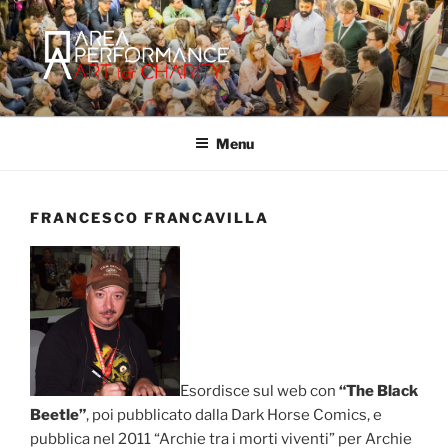
Salta
al
contenuto
AREA PERFORMANCE
Sito ufficiale della Onlus Area Performance.
Menu
FRANCESCO FRANCAVILLA
Esordisce sul web con
“The Black
Beetle”
, poi pubblicato dalla Dark Horse Comics, e
pubblica nel 2011 “Archie tra i morti viventi” per Archie