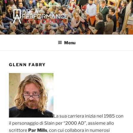
Salta
al
contenuto
AREA PERFORMANCE
Sito ufficiale della Onlus Area Performance.
Menu
GLENN FABRY
La sua carriera inizia nel 1985 con
il personaggio di Slain per “2000 AD”, assieme allo
scrittore
Par Mills
, con cui collabora in numerosi