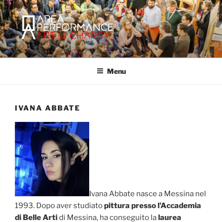
Salta
al
contenuto
AREA PERFORMANCE
Sito ufficiale della Onlus Area Performance.
Menu
IVANA ABBATE
Ivana Abbate nasce a Messina nel
1993. Dopo aver studiato
pittura presso l’Accademia
di Belle Arti
di Messina, ha conseguito la
laurea