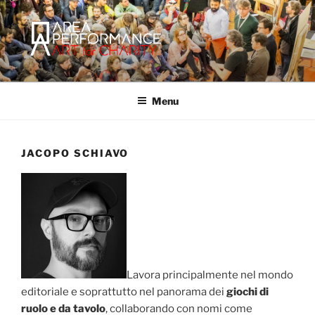
Salta
al
contenuto
AREA PERFORMANCE
Sito ufficiale della Onlus Area Performance.
Menu
JACOPO SCHIAVO
Lavora principalmente nel mondo
editoriale e soprattutto nel panorama dei
giochi di
ruolo e da tavolo
, collaborando con nomi come