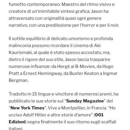
fumetto contemporaneo. Maestro del ritmo visivo e
creatore di un’inimitabile sintesi grafica, Jason ha
attraversato con originalità quasi ogni genere
narrativo, con una predilezione per l’horror e per il noir.
Il sottile equilibrio di delicato umorismo e profonda
malinconia possono ricordare il cinema di Aki
Kaurismaki, al quale è stato spesso accostato, ma,
dietro il rigore del suo stile, Jason lascia trasparire
numerose influenze: da Hergé ai B-Movies, da Hugo
Pratt a Ernest Hemingway, da Buster Keaton a Ingmar
Bergman.
Tradotto in 15 lingue e vincitore di numerosi premi, ha
pubblicato le sue storie sul “
Sunday Magazine
” del
“
New York Times
”. Vive a Montpellier, in Francia. “Ho
ucciso Adolf Hitler e altre storie d’amore” (
001
Edizioni
) segna finalmente il suo ritorno sugli scaffali
italiani.