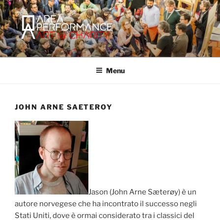
Salta
al
contenuto
AREA PERFORMANCE
Sito ufficiale della Onlus Area Performance.
Menu
JOHN ARNE SAETEROY
Jason (John Arne Sæterøy) è un
autore norvegese che ha incontrato il successo negli
Stati Uniti, dove è ormai considerato tra i classici del