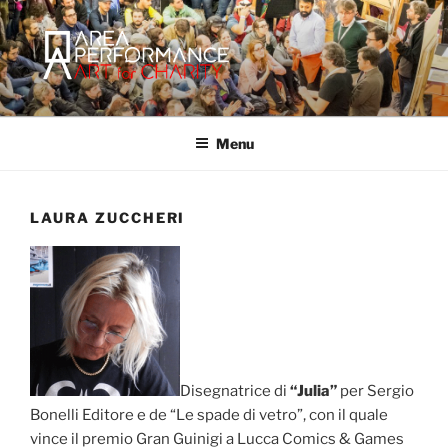
Salta
al
contenuto
AREA PERFORMANCE
Sito ufficiale della Onlus Area Performance.
Menu
LAURA ZUCCHERI
Disegnatrice di
“Julia”
per Sergio
Bonelli Editore e de “Le spade di vetro”, con il quale
vince il premio Gran Guinigi a Lucca Comics & Games