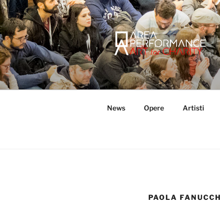
Salta
al
contenuto
AREA PER
Sito ufficiale della Onlus Area
News
Opere
Artisti
PAOLA FANUCCH