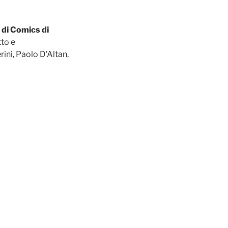
 di Comics di
to e
ini, Paolo D’Altan,