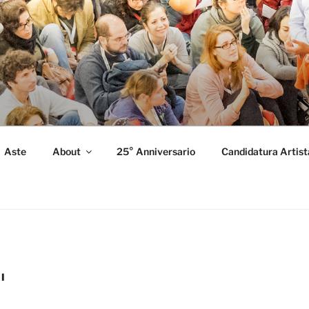
FORMANCE
 Performance.
Aste
About
25° Anniversario
Candidatura Artist
I