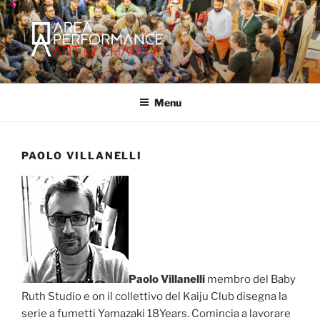
Salta
al
contenuto
AREA PERFORMANCE
Sito ufficiale della Onlus Area Performance.
Menu
PAOLO VILLANELLI
Paolo Villanelli
membro del Baby
Ruth Studio e on il collettivo del Kaiju Club disegna la
serie a fumetti Yamazaki 18Years. Comincia a lavorare