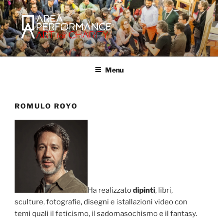
Salta
al
contenuto
AREA PERFORMANCE
Sito ufficiale della Onlus Area Performance.
Menu
ROMULO ROYO
Ha realizzato
dipinti
, libri,
sculture, fotografie, disegni e istallazioni video con
temi quali il feticismo, il sadomasochismo e il fantasy.