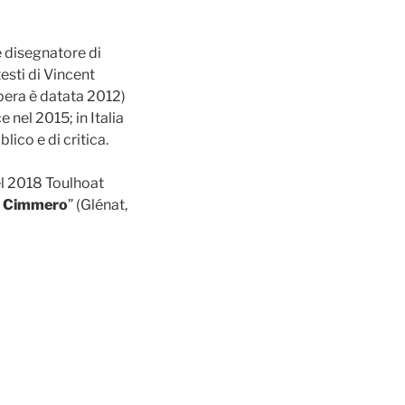
 e disegnatore di
esti di Vincent
opera è datata 2012)
e nel 2015; in Italia
ico e di critica.
el 2018 Toulhoat
l Cimmero
” (Glénat,