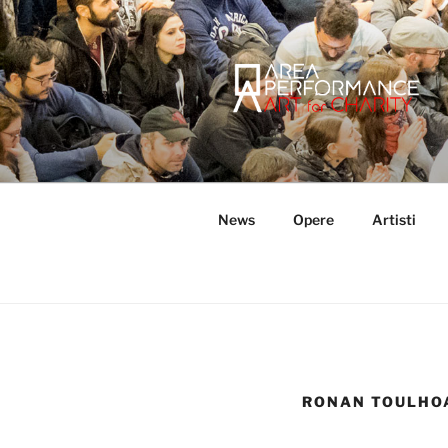
Salta
al
contenuto
AREA PER
Sito ufficiale della Onlus Area
News
Opere
Artisti
RONAN TOULHO