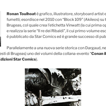
Ronan Toulhoat
è grafico, illustratore, storyboard artist
fumetti; esordisce nel 2010 con “Block 109” (Akileos) su t
Brugeas, col quale crea l’etichetta Vinwatt (la cui prima 
e realizza la serie “Il re dei Ribaldi”, il cui primo volume esc
è pubblicato da Star Comics ed è grande successo di pubbl
Parallelamente a una nuova serie storica con Dargaud, n
testi di Brugeas) uno dei volumi della collana-evento “
Conan i
dizioni Star Comics
).