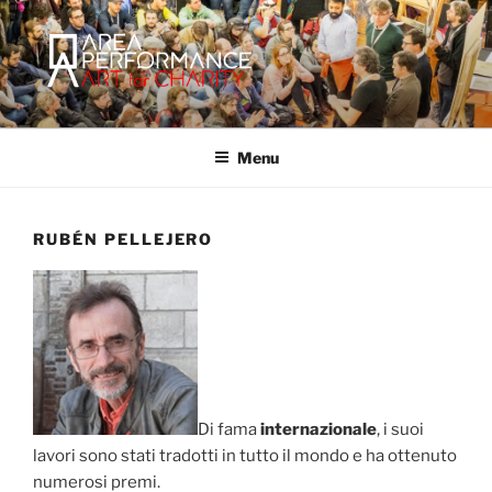
Salta
al
contenuto
AREA PERFORMANCE
Sito ufficiale della Onlus Area Performance.
Menu
RUBÉN PELLEJERO
Di fama
internazionale
, i suoi
lavori sono stati tradotti in tutto il mondo e ha ottenuto
numerosi premi.