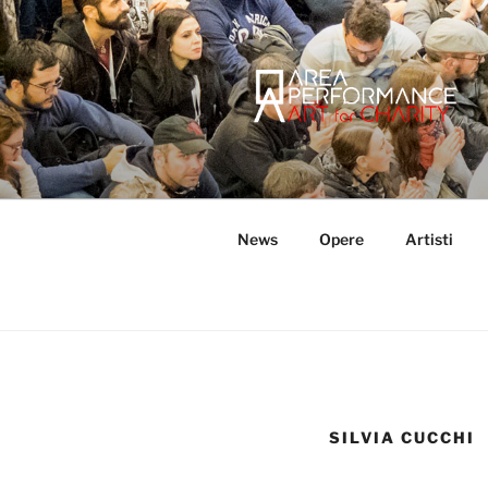
Salta
al
contenuto
AREA PER
Sito ufficiale della Onlus Area
News
Opere
Artisti
SILVIA CUCCHI