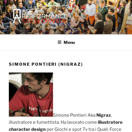
Salta
al
contenuto
AREA PERFORMANCE
Sito ufficiale della Onlus Area Performance.
Menu
SIMONE PONTIERI (NIGRAZ)
Simone Pontieri Aka
Nigraz
,
illustratore e fumettista. Ha lavorato come
illustratore
character design
per Giochi e spot Tv tra i Quali: Force