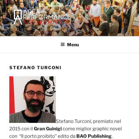
Salta
al
contenuto
AREA PERFORMANCE
Sito ufficiale della Onlus Area Performance.
Menu
STEFANO TURCONI
Stefano Turconi, premiato nel
2015 con il
Gran Guinigi
come miglior graphic novel
con “Il porto proibito” edito da
BAO Publishing
.