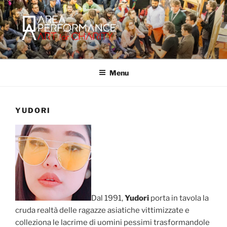
Salta
al
contenuto
AREA PERFORMANCE
Sito ufficiale della Onlus Area Performance.
Menu
YUDORI
Dal 1991,
Yudori
porta in tavola la
cruda realtà delle ragazze asiatiche vittimizzate e
colleziona le lacrime di uomini pessimi trasformandole