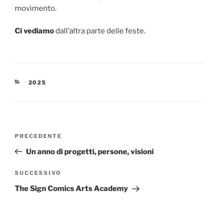
movimento.
Ci vediamo
dall’altra parte delle feste.
CATEGORIE
2025
Navigazione
Articolo
PRECEDENTE
articoli
precedente:
Un anno di progetti, persone, visioni
Articolo
SUCCESSIVO
successivo
The Sign Comics Arts Academy