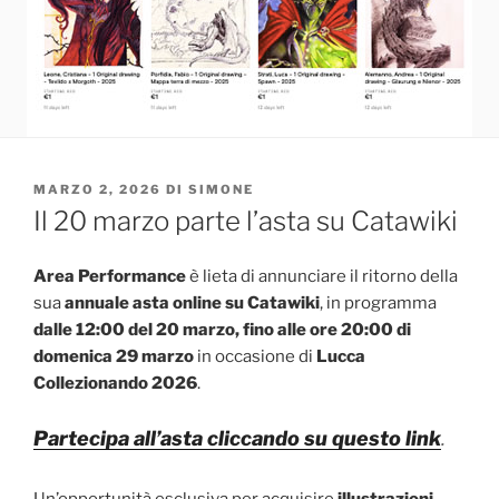
PUBBLICATO
MARZO 2, 2026
DI
SIMONE
IL
Il 20 marzo parte l’asta su Catawiki
Area Performance
è lieta di annunciare il ritorno della
sua
annuale asta online su Catawiki
, in programma
dalle 12:00 del 20 marzo, fino alle ore 20:00 di
domenica 29 marzo
in occasione di
Lucca
Collezionando 2026
.
Partecipa all’asta cliccando su questo link
.
Un’opportunità esclusiva per acquisire
illustrazioni