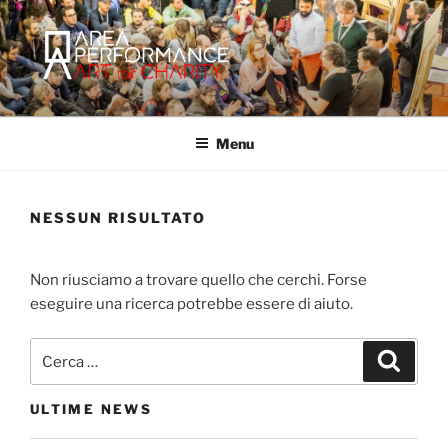
Salta
al
contenuto
AREA PERFORMANCE
Sito ufficiale della Onlus Area Performance.
Menu
NESSUN RISULTATO
Non riusciamo a trovare quello che cerchi. Forse
eseguire una ricerca potrebbe essere di aiuto.
Cerca:
Cerca
ULTIME NEWS