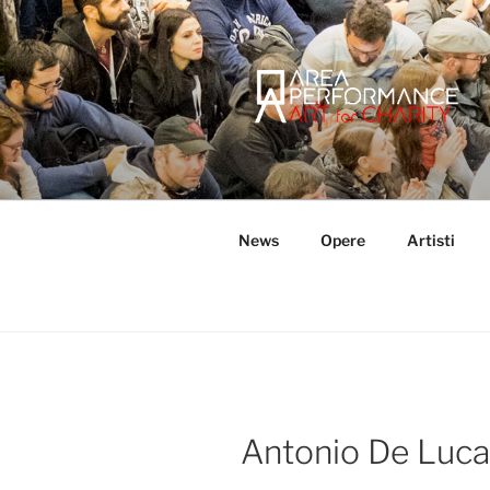
Salta
al
contenuto
AREA PER
Sito ufficiale della Onlus Area
News
Opere
Artisti
Antonio De Luca