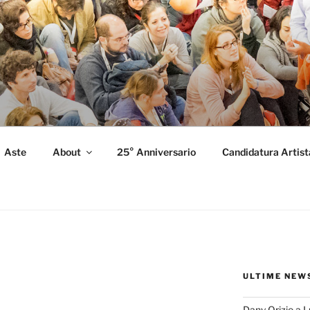
FORMANCE
 Performance.
Aste
About
25° Anniversario
Candidatura Artist
ULTIME NEW
Dany Orizio a 