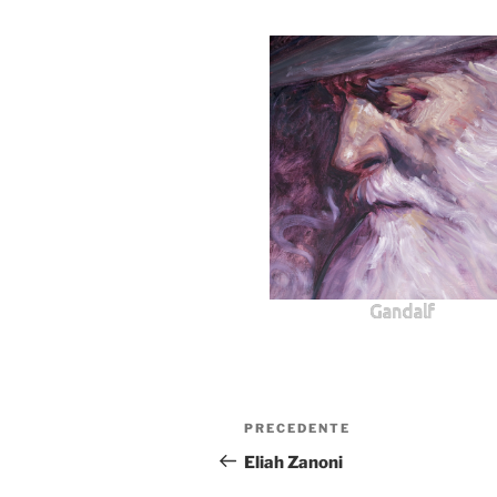
Gandalf
Navigazione
Articolo
PRECEDENTE
articoli
precedente:
Eliah Zanoni