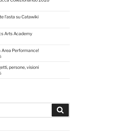
te l’asta su Catawiki
cs Arts Academy
a Area Performance!
5
tti, persone, visioni
5
Cerca