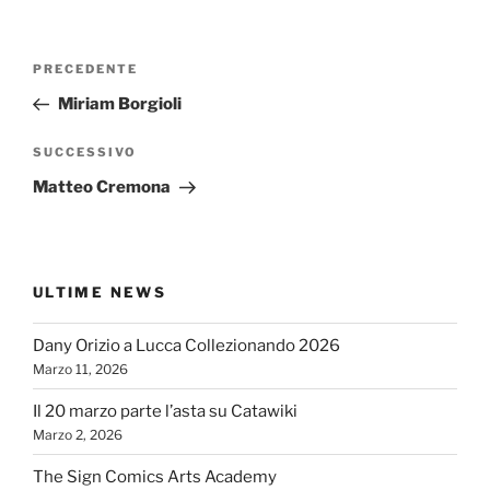
Navigazione
Articolo
PRECEDENTE
articoli
precedente:
Miriam Borgioli
Articolo
SUCCESSIVO
successivo
Matteo Cremona
ULTIME NEWS
Dany Orizio a Lucca Collezionando 2026
Marzo 11, 2026
Il 20 marzo parte l’asta su Catawiki
Marzo 2, 2026
The Sign Comics Arts Academy