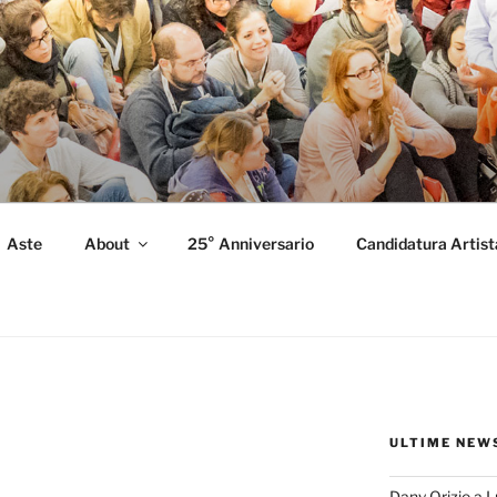
FORMANCE
 Performance.
Aste
About
25° Anniversario
Candidatura Artist
ULTIME NEW
Dany Orizio a 