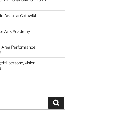
te l’asta su Catawiki
cs Arts Academy
a Area Performance!
5
tti, persone, visioni
5
Cerca