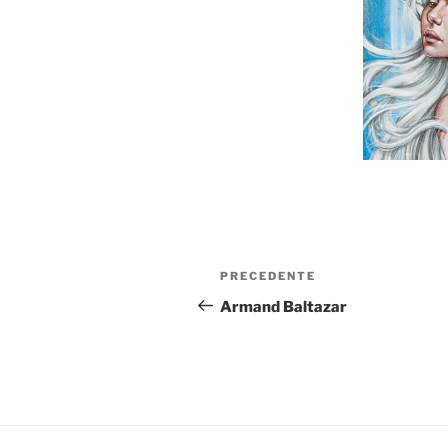
Navigazione
Articolo
PRECEDENTE
articoli
precedente:
Armand Baltazar