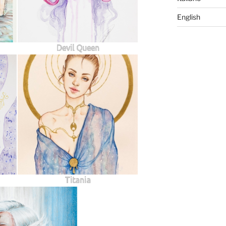
English
Devil Queen
Titania