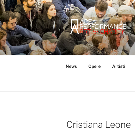
Salta
al
contenuto
AREA PER
Sito ufficiale della Onlus Area
News
Opere
Artisti
Cristiana Leone