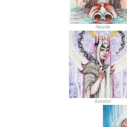
Naiade
Annatar