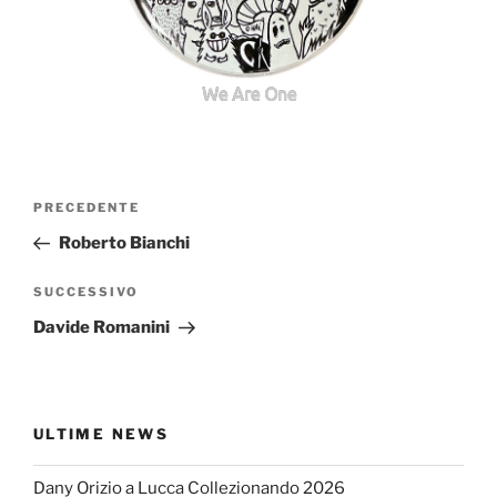
We Are One
Navigazione
Articolo
PRECEDENTE
articoli
precedente:
Roberto Bianchi
Articolo
SUCCESSIVO
successivo
Davide Romanini
ULTIME NEWS
Dany Orizio a Lucca Collezionando 2026