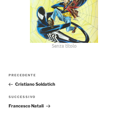
Senza titolo
Navigazione
Articolo
PRECEDENTE
articoli
precedente:
Cristiano Soldatich
Articolo
SUCCESSIVO
successivo
Francesco Natali