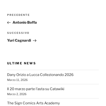
Navigazione
Articolo
PRECEDENTE
articoli
precedente:
Antonio Boffa
Articolo
SUCCESSIVO
successivo
Yuri Cagnardi
ULTIME NEWS
Dany Orizio a Lucca Collezionando 2026
Marzo 11, 2026
Il 20 marzo parte l’asta su Catawiki
Marzo 2, 2026
The Sign Comics Arts Academy