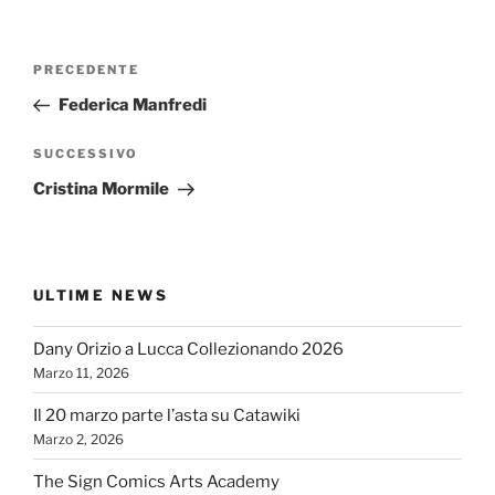
Navigazione
Articolo
PRECEDENTE
articoli
precedente:
Federica Manfredi
Articolo
SUCCESSIVO
successivo
Cristina Mormile
ULTIME NEWS
Dany Orizio a Lucca Collezionando 2026
Marzo 11, 2026
Il 20 marzo parte l’asta su Catawiki
Marzo 2, 2026
The Sign Comics Arts Academy