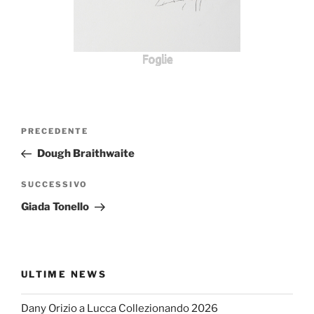
Foglie
Navigazione
Articolo
PRECEDENTE
articoli
precedente:
Dough Braithwaite
Articolo
SUCCESSIVO
successivo
Giada Tonello
ULTIME NEWS
Dany Orizio a Lucca Collezionando 2026