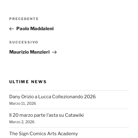
Navigazione
Articolo
PRECEDENTE
articoli
precedente:
Paolo Maddaleni
Articolo
SUCCESSIVO
successivo
Maurizio Manzieri
ULTIME NEWS
Dany Orizio a Lucca Collezionando 2026
Marzo 11, 2026
Il 20 marzo parte l’asta su Catawiki
Marzo 2, 2026
The Sign Comics Arts Academy