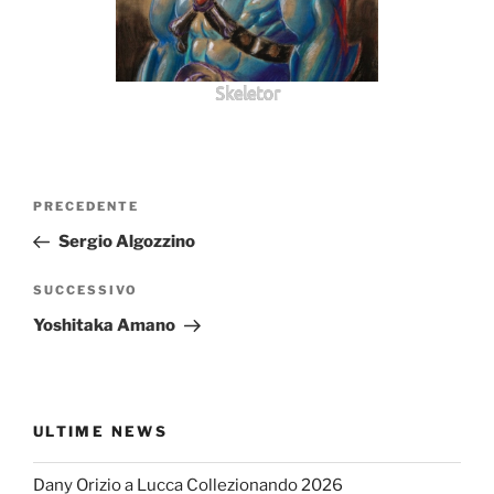
Skeletor
Navigazione
Articolo
PRECEDENTE
articoli
precedente:
Sergio Algozzino
Articolo
SUCCESSIVO
successivo
Yoshitaka Amano
ULTIME NEWS
Dany Orizio a Lucca Collezionando 2026