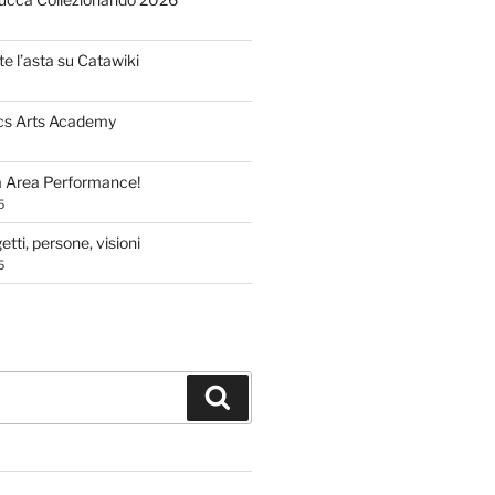
te l’asta su Catawiki
cs Arts Academy
a Area Performance!
5
tti, persone, visioni
5
Cerca