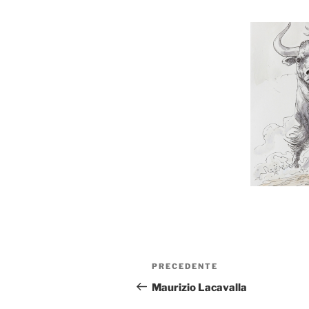
Navigazione
Articolo
PRECEDENTE
articoli
precedente:
Maurizio Lacavalla