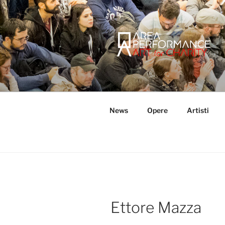
Salta
al
contenuto
AREA PER
Sito ufficiale della Onlus Area
News
Opere
Artisti
Ettore Mazza