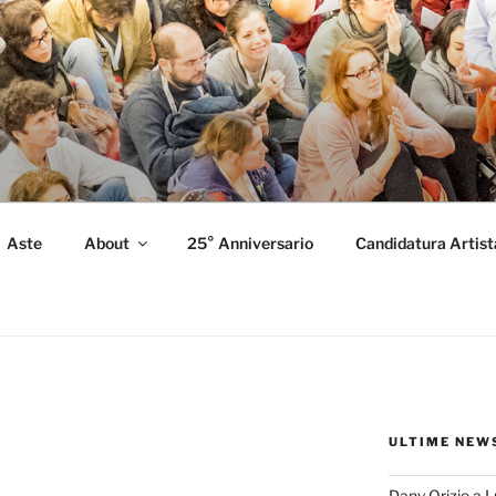
FORMANCE
 Performance.
Aste
About
25° Anniversario
Candidatura Artist
ULTIME NEW
Dany Orizio a 